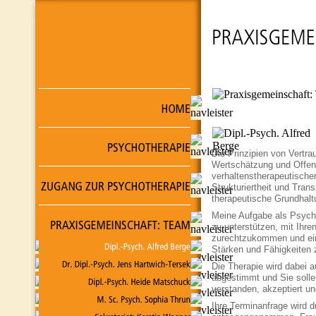
Die Prinzipien von Vertra
Wertschätzung und Offen
verhaltenstherapeutischen
Strukturiertheit und Tran
therapeutische Grundhalt
Meine Aufgabe als Psycho
zu unterstützen, mit Ihre
zurechtzukommen und ei
Stärken und Fähigkeiten 
Die Therapie wird dabei a
abgestimmt und Sie solle
verstanden, akzeptiert un
Ihre Terminanfrage wird d